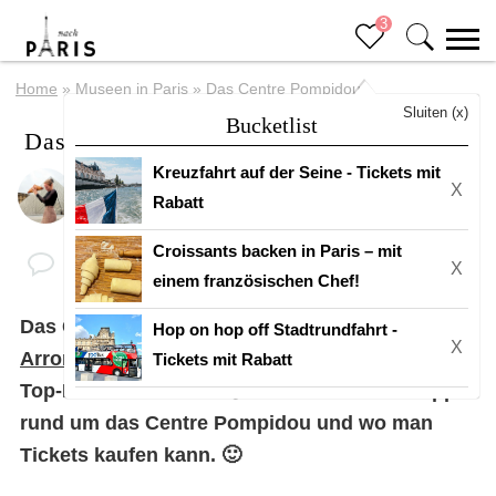
3
Home
»
Museen in Paris
»
Das Centre Pompidou
Sluiten (x)
Bucketlist
Das Centre Pompidou
Kreuzfahrt auf der Seine - Tickets mit
X
Von
Eline
Letztes Update: 07 Januar 2023
Rabatt
Croissants backen in Paris – mit
X
einem französischen Chef!
Das Centre Pompidou befindet sich im
4.
Hop on hop off Stadtrundfahrt -
X
Arrondissement
von Paris und ist eines der
Tickets mit Rabatt
Top-Museen in Paris. 😊 Hier teile ich alle Tipps
rund um das Centre Pompidou und wo man
Tickets kaufen kann. 🙂