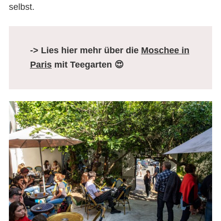
selbst.
-> Lies hier mehr über die
Moschee in
Paris
mit Teegarten 😍