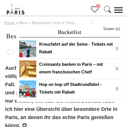
3
Home
»
Blog
»
Besondere Orte in Paris
Sluiten (x)
Bucketlist
Besondere Orte in Paris
Kreuzfahrt auf der Seine - Tickets mit
X
Rabatt
Croissants backen in Paris – mit
Auch wenn Paris mit Tausenden von Touristen
X
einem französischen Chef!
völlig überfüllt zu sein scheint, ist dies nicht der
Fall. Es gibt noch so viele schöne, unentdeckte
Hop on hop off Stadtrundfahrt -
X
Tickets mit Rabatt
und außergewöhnliche Orte in Paris. Man muss
nur wissen, wie man sie findet. Deshalb habe
ich hier eine Übersicht über besondere Orte in
Paris, an denen ihr das echte Paris genießen
könnt. 😊