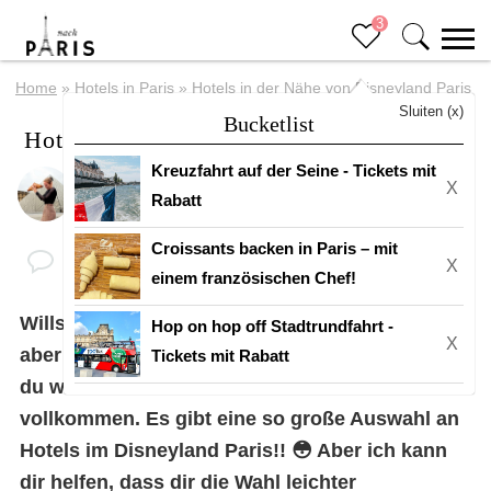
3
Home
»
Hotels in Paris
»
Hotels in der Nähe von Disneyland Paris
Sluiten (x)
Bucketlist
Hotels in der Nähe von Disneyland Paris
Kreuzfahrt auf der Seine - Tickets mit
X
Von
Eline
Letztes Update: 23 Januar 2023
Rabatt
Croissants backen in Paris – mit
X
einem französischen Chef!
Willst du nach
Disneyland Paris
fahren, weißt
Hop on hop off Stadtrundfahrt -
X
aber nicht, welches Hotel oder welches Resort
Tickets mit Rabatt
du wählen sollst? Das verstehe ich
vollkommen. Es gibt eine so große Auswahl an
Hotels im Disneyland Paris!! 😳 Aber ich kann
dir helfen, dass dir die Wahl leichter