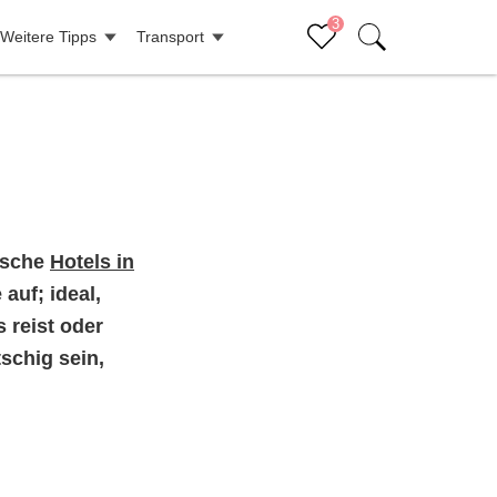
3
Weitere Tipps
Transport
Sluiten (x)
Bucketlist
tische
Hotels in
auf; ideal,
 reist oder
schig sein,