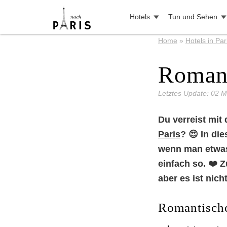
Hotels
Tun und Sehen
Home
»
Hotels in Par
Romant
Letztes Update: 02 
Du verreist mit
Paris
? 😍 In die
wenn man etwas 
einfach so. ❤️ 
aber es ist nich
Romantische