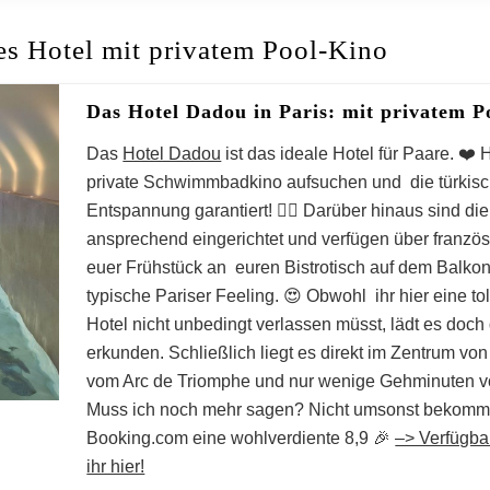
s Hotel mit privatem Pool-Kino
Das Hotel Dadou in Paris: mit privatem P
Das
Hotel Dadou
ist das ideale Hotel für Paare. ❤️
private Schwimmbadkino aufsuchen und die türkis
Entspannung garantiert! 💆‍♀️ Darüber hinaus sind 
ansprechend eingerichtet und verfügen über franzö
euer Frühstück an euren Bistrotisch auf dem Balkon
typische Pariser Feeling. 😍 Obwohl ihr hier eine t
Hotel nicht unbedingt verlassen müsst, lädt es doch 
erkunden. Schließlich liegt es direkt im Zentrum von
vom Arc de Triomphe und nur wenige Gehminuten vom
Muss ich noch mehr sagen? Nicht umsonst bekommt
Booking.com eine wohlverdiente 8,9 🎉
–> Verfügba
ihr hier!