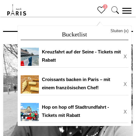
3
Blog
Sluiten (x)
Bucketlist
Kreuzfahrt auf der Seine - Tickets mit
X
Rabatt
Croissants backen in Paris – mit
X
einem französischen Chef!
Hop on hop off Stadtrundfahrt -
X
Tickets mit Rabatt