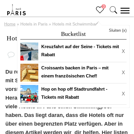
3
Home
»
Hotels in Paris
»
Hotels mit Schwimmbad
Sluiten (x)
Bucketlist
Hotels mit Schwimmbad
Kreuzfahrt auf der Seine - Tickets mit
X
Rabatt
Croissants backen in Paris – mit
Du reist bald nach Paris und möchtest ein Hotel
X
einem französischen Chef!
mit Swimmingpool? Hübsch! Ich kann mir
vorstellen, dass es eine ziemliche
Hop on hop off Stadtrundfahrt -
X
Tickets mit Rabatt
Herausforderung ist, eins zu finden, da nicht
viele Hotels in Paris einen Swimmingpool
haben. Das liegt daran, dass die Hotels oft nur
über einen begrenzten Platz verfügen. Aber in
diesem Artikel werden wir dir helfen. Hier listen