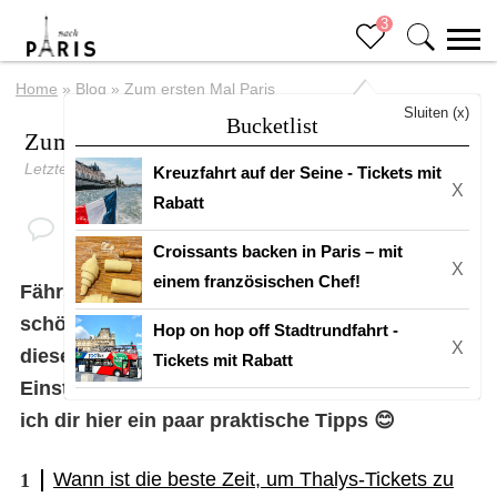
3
Home
»
Blog
»
Zum ersten Mal Paris
Sluiten (x)
Bucketlist
Zum ersten Mal Paris
Letztes Update: 12 Januar 2023
Kreuzfahrt auf der Seine - Tickets mit
X
Rabatt
Croissants backen in Paris – mit
X
einem französischen Chef!
Fährst du zum ersten Mal nach Paris? Sehr
schön! Du triffst sicherlich eine gute Wahl,
Hop on hop off Stadtrundfahrt -
X
diese Metropole zu besuchen! Um dir den
Tickets mit Rabatt
Einstieg in deinen Besuch zu erleichtern, gebe
ich dir hier ein paar praktische Tipps 😊
Wann ist die beste Zeit, um Thalys-Tickets zu