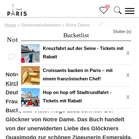
3
Home
»
Sehenswürdigkeiten
»
Notre Dame
Sluiten (x)
Bucketlist
Notre Dame
Kreuzfahrt auf der Seine - Tickets mit
X
Rabatt
Croissants backen in Paris – mit
Notre Dame ist eine
der beeindruckendsten
X
einem französischen Chef!
Kirchen in Paris
. Der Name bedeutet auf
Deutsch: ‚Kathedrale Unserer Lieben
Hop on hop off Stadtrundfahrt -
X
Tickets mit Rabatt
Frau‘. Bekannt wurde die Kathedrale durch das
Buch, das Victor Hugo 1831 schrieb: Der
Glöckner von Notre Dame. Das Buch handelt
von der unerwiderten Liebe des Glöckners
Quasimodo zur schönen Zigeunerin Esmeralda.