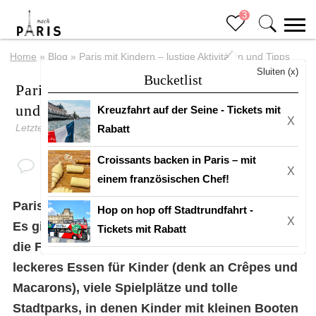
3
Home
»
Blog
»
Paris mit Kindern – lustige Aktivitäten und Tipps
Sluiten (x)
Bucketlist
Paris mit Kindern – lustige Aktivitäten
und Tipps
Kreuzfahrt auf der Seine - Tickets mit
X
Letztes Update: 17 Mai 2026
Rabatt
Croissants backen in Paris – mit
X
einem französischen Chef!
Paris ist eine wirklich kinderfreundliche Stadt.
Hop on hop off Stadtrundfahrt -
X
Es gibt wunderschöne Sehenswürdigkeiten, die
Tickets mit Rabatt
die Fantasie anregen, spannende Museen,
leckeres Essen für Kinder (denk an Crêpes und
Macarons), viele Spielplätze und tolle
Stadtparks, in denen Kinder mit kleinen Booten