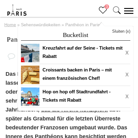
3
Home
»
Sehenswürdigkeiten
»
Panthéon in Paris
Sluiten (x)
Bucketlist
Panthéon in Paris
Kreuzfahrt auf der Seine - Tickets mit
X
Rabatt
Croissants backen in Paris – mit
Das Panthéon sollte man sich nicht entgehen
X
einem französischen Chef!
lassen, wenn man im
5. Arrondissement
ist,
oder auch mitten im Quartier Latin. Es ist ein
Hop on hop off Stadtrundfahrt -
X
Tickets mit Rabatt
sehr beeindruckendes Gebäude aus dem 19.
Jahrhundert,
das als Kirche konzipiert
, aber
später als Grabmal für die letzten Überreste
bedeutender Franzosen umgebaut wurde. Das
Innere des Panthéons kann besichtigt werden