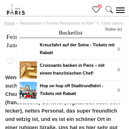
3
Home
»
Restaurants
»
Feines Restaurant im Marais: Chez Janou
Sluiten (x)
Bucketlist
Feines Restaurant im Marais: Chez
Janou
Kreuzfahrt auf der Seine - Tickets mit
X
Rabatt
Croissants backen in Paris – mit
X
einem französischen Chef!
Wenn du ein nettes
Restaurant im Marais
suchst, habe ich einen guten Tipp für dich:
Hop on hop off Stadtrundfahrt -
X
Tickets mit Rabatt
Chez Janou! 😍 Sie haben leckere
(französische) Gerichte (vegetarisch auch sehr
lecker), nettes Personal, das super freundlich
und witzig ist, und es ist ein schöner Ort in
einer ruhigen Straße. Uns hat es hier sehr gut