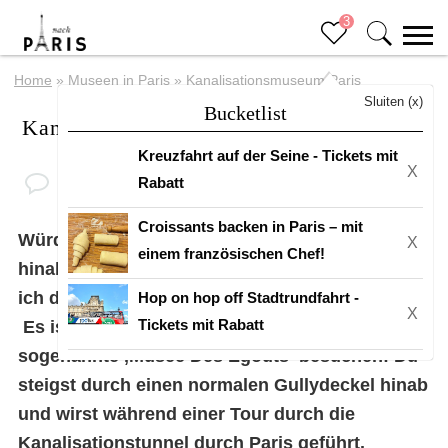
3
Home
»
Museen in Paris
»
Kanalisationsmuseum Paris
Sluiten (x)
Bucketlist
Kanalisationsmuseum Paris
Kreuzfahrt auf der Seine - Tickets mit
X
Rabatt
Croissants backen in Paris – mit
Würdest du in die unterirdische Welt
X
einem französischen Chef!
hinabsteigen, um die Tunnel zu besuchen, wenn
ich dir sagen würde, dass du es könntest?
Hop on hop off Stadtrundfahrt -
X
Tickets mit Rabatt
Es ist nämlich möglich! Du kannst das
sogenannte ‚Musée Des Egouts‘ besuchen! Du
steigst durch einen normalen Gullydeckel hinab
und wirst während einer Tour durch die
Kanalisationstunnel durch Paris geführt.