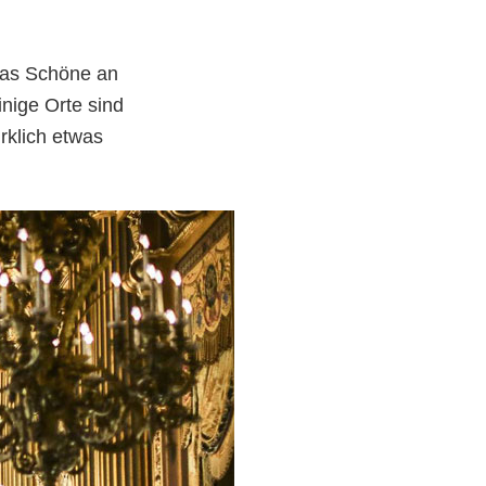
 das Schöne an
inige Orte sind
irklich etwas
les