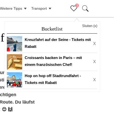
3
Weitere Tipps
Transport
Sluiten (x)
Bucketlist
f-
Kreuzfahrt auf der Seine - Tickets mit
X
Rabatt
Croissants backen in Paris – mit
X
einem französischen Chef!
Run My City!
Hop on hop off Stadtrundfahrt -
estimmten Zeit
X
Tickets mit Rabatt
ere Art“ zu
chtigen
Route. Du läufst
 😊 🙌