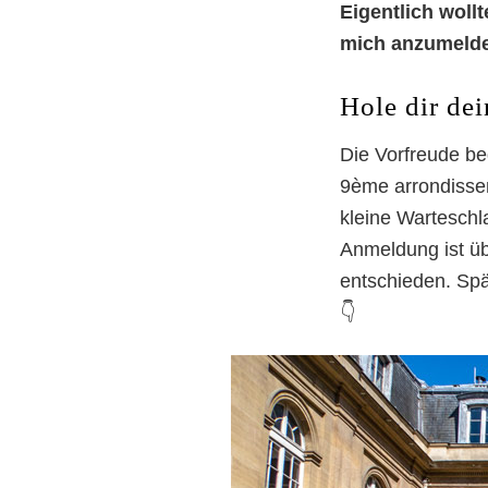
Eigentlich woll
mich anzumelden
Hole dir dei
Die Vorfreude be
9ème arrondisseme
kleine Warteschl
Anmeldung ist übr
entschieden. Spä
👇