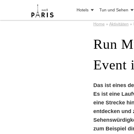
Hotels
Tun und Sehen
Home
»
Aktivitäten
»
Run My
Event 
Das ist eines d
Es ist eine Lauf
eine Strecke hin
entdecken und 
Sehenswürdigkei
zum Beispiel di