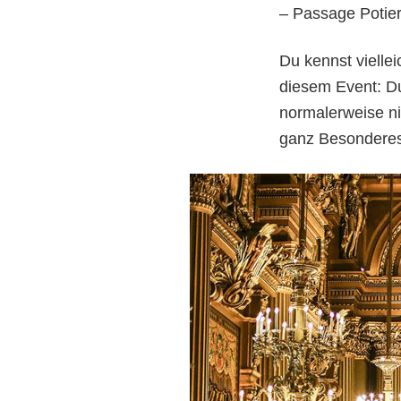
– Passage Potie
Du kennst viellei
diesem Event: Du
normalerweise nic
ganz Besondere
Ru