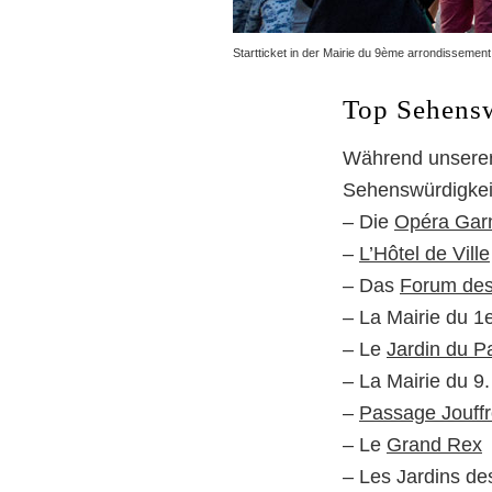
Startticket in der Mairie du 9ème arrondissemen
Top Sehensw
Während unserer 
Sehenswürdigkeit
– Die
Opéra Garn
–
L’Hôtel de Ville
– Das
Forum des
– La Mairie du 1
– Le
Jardin du P
– La Mairie du 9
–
Passage Jouff
– Le
Grand Rex
– Les Jardins de