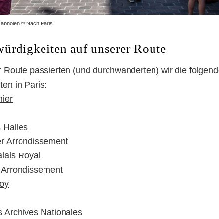
t abholen © Nach Paris
ürdigkeiten auf unserer Route
Route passierten (und durchwanderten) wir die folgend
en in Paris:
ier
 Halles
er Arrondissement
alais Royal
. Arrondissement
roy
s Archives Nationales