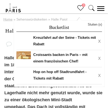
3
Home
»
Sehenswürdigkeiten
»
Halle Pajol
Sluiten (x)
Bucketlist
Halle Pajol
Kreuzfahrt auf der Seine - Tickets mit
X
Rabatt
Croissants backen in Paris – mit
Halle Pajol ist ein kaum bekannter Teil von Paris
X
einem französischen Chef!
im 18. Arrondissement, der sicherlich
interessant zu besuchen ist, wenn du zufällig in
Hop on hop off Stadtrundfahrt -
X
Tickets mit Rabatt
der Gegend bist. Früher war dies ein Lager der
staatlichen Eisenbahngesellschaft. Als die
Lagerhalle nicht mehr genutzt wurde, wurde sie
zu einer ökologischen Mini-Stadt
umgebaut. Das Dach ist vollständig mit