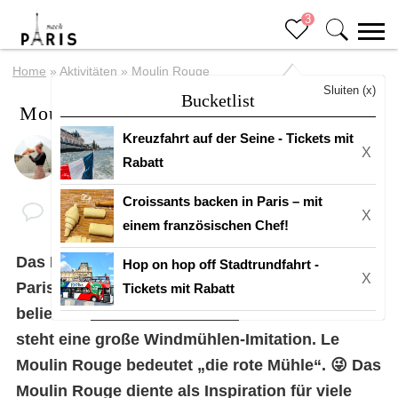
3
Home
»
Aktivitäten
»
Moulin Rouge
Sluiten (x)
Bucketlist
Moulin Rouge
Kreuzfahrt auf der Seine - Tickets mit
X
Von
Eline
Rabatt
Croissants backen in Paris – mit
X
einem französischen Chef!
Das Moulin Rouge ist die Kabarett-Show in
Hop on hop off Stadtrundfahrt -
X
Paris! Das Moulin Rouge befindet sich im
Tickets mit Rabatt
beliebten
18. Arrondissement
. Auf dem Dach
steht eine große Windmühlen-Imitation. Le
Moulin Rouge bedeutet „die rote Mühle“. 😜 Das
Moulin Rouge diente als Inspiration für viele