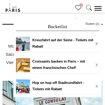
3
18. Arrondissement
Sluiten (x)
Bucketlist
Das 18. Arrondissement von Paris (Butte-
Kreuzfahrt auf der Seine - Tickets mit
X
Montmartre) ist sehr beliebt: das Moulin Rouge,
Rabatt
Sacré-Coeur, Place du Tertre und das angenehme
Croissants backen in Paris – mit
Viertel Montmartre. Es ist eine schöne Unterkunft,
X
einem französischen Chef!
wenn Sie in Paris sind.
Hop on hop off Stadtrundfahrt -
X
Tickets mit Rabatt