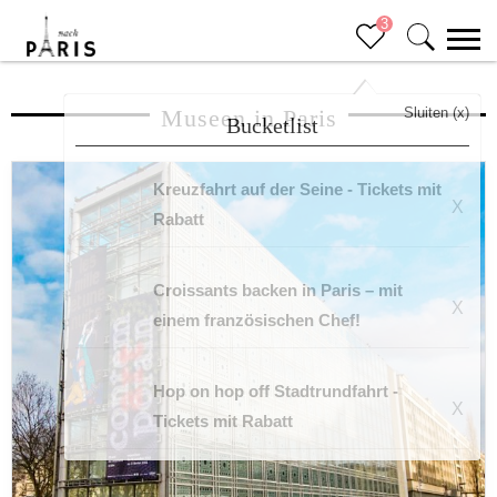
3
Museen in Paris
Sluiten (x)
Bucketlist
Kreuzfahrt auf der Seine - Tickets mit
X
Rabatt
Croissants backen in Paris – mit
X
einem französischen Chef!
Hop on hop off Stadtrundfahrt -
X
Tickets mit Rabatt