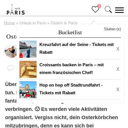
3
Home
»
Urlaub in Paris
»
Ostern in Paris
Sluiten (x)
Bucketlist
Ostern in Paris
Kreuzfahrt auf der Seine - Tickets mit
X
Von
Eline
Rabatt
Croissants backen in Paris – mit
X
einem französischen Chef!
Über Ostern gibt es in Paris so viel zu
Hop on hop off Stadtrundfahrt -
X
tun. Besonders für Kinder ist es wirklich
Tickets mit Rabatt
fantastisch, die Feiertage in Paris zu
verbringen. 🙂 Es werden viele Aktivitäten
organisiert. Vergiss nicht, dein Osterkörbchen
mitzubringen, denn es kann sich bei